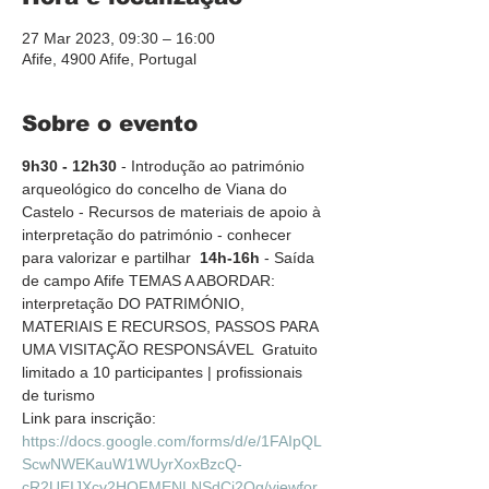
27 Mar 2023, 09:30 – 16:00
Afife, 4900 Afife, Portugal
Sobre o evento
9h30 - 12h30
 - Introdução ao património 
arqueológico do concelho de Viana do 
Castelo - Recursos de materiais de apoio à 
interpretação do património - conhecer 
para valorizar e partilhar  
14h-16h
 - Saída 
de campo Afife TEMAS A ABORDAR: 
interpretação DO PATRIMÓNIO, 
MATERIAIS E RECURSOS, PASSOS PARA 
UMA VISITAÇÃO RESPONSÁVEL  Gratuito 
limitado a 10 participantes | profissionais 
de turismo
Link para inscrição: 
https://docs.google.com/forms/d/e/1FAIpQL
ScwNWEKauW1WUyrXoxBzcQ-
cR2UEIJXcv2HOFMENLNSdCi2Qg/viewfor