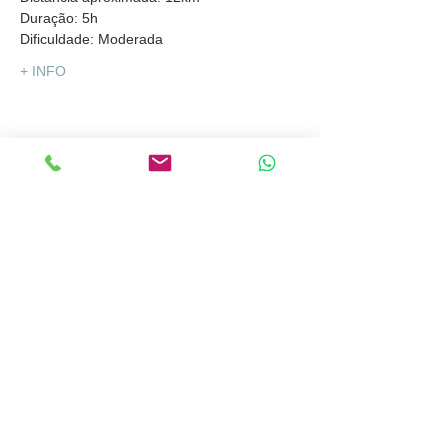
Duração: 5h
Dificuldade: Moderada
+ INFO
Partilhar
Explore Iberia®
info@exploreiberia.pt