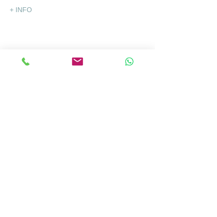
+ INFO
Partilhar
Explore Iberia®
info@exploreiberia.pt