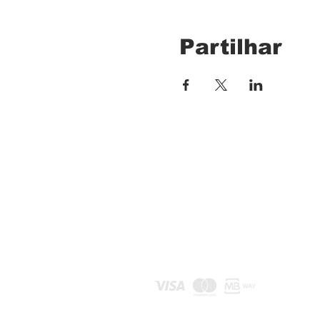
Partilhar
Explore Iberia®
info@exploreiberia.pt