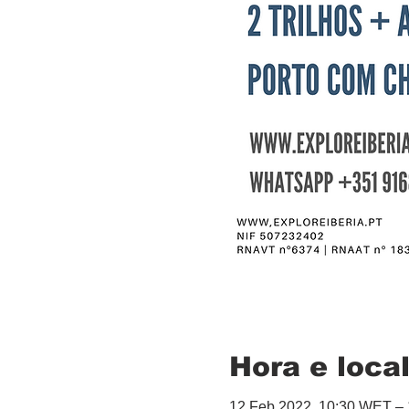
Hora e loca
12 Feb 2022, 10:30 WET –